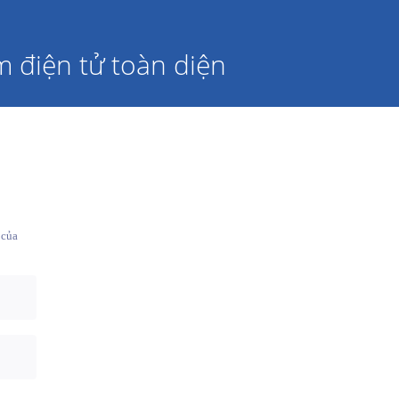
m điện tử toàn diện
 của